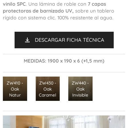
vinilo SPC
. Una lámina de roble con
7 capas
protectoras de barnizado UV,
sobre un tablero
rígido con sistema clic. 100% resistente al agua.
DESCARGAR FICHA TÉCNICA
MEDIDAS: 1900 x 190 x 6 (+1,5 mm)
ZW410 -
ZW430 -
ZW440 -
Oak
Oak
Oak
Natur
Caramel
Invisible