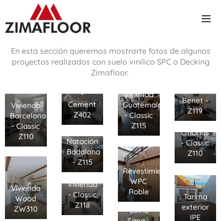
En esta sección queremos mostrarte fotos de algunos
proyectos realizados con suelo vinílico SPC o Decking
Zimafloor.
Vivienda
Hotel
Barcelona
Mon San
-
Vivienda
Benet -
Cement
Guatemala
Vivienda
Z119
Z402
- Classic
Barcelona
Z115
- Classic
Club
Oficinas
Z110
Natación
- Classic
Badalona
Z110
- Z115
Revestimiento
WPC
Vivienda
Vivienda
Roble
- Classic
Tarima
Wood
Restaurante
Z118
exterior
ZW310
Cuina
IPE
Sana -