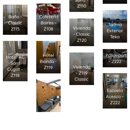
Z110
Cafeteria
Baño -
Baires -
Classic
Tarima
Vivienda
Z108
Z115
Exterior
- Classic
Teka
Z120
Polideporti
Hotel
Hotel AC
- Z222
Bionda -
Sant
Vivienda
Z119
Cugat -
- Z119
Z118
Classic
Escuela
Acesco -
Z222